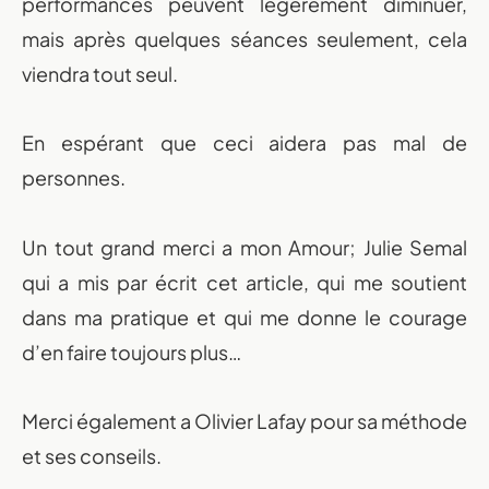
performances peuvent légèrement diminuer,
mais après quelques séances seulement, cela
viendra tout seul.
En espérant que ceci aidera pas mal de
Un nouveau dépa
personnes.
portée de ma
Un tout grand merci a mon Amour; Julie Semal
qui a mis par écrit cet article, qui me soutient
Prenez en main votre évolution physique et me
dans ma pratique et qui me donne le courage
avec une application qui s’adapte à vous.
d’en faire toujours plus…
Découvrir l'application
Merci également a Olivier Lafay pour sa méthode
et ses conseils.