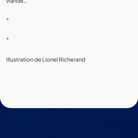
viande…
°
Un nouveau dépa
°
portée de ma
Illustration de Lionel Richerand
Prenez en main votre évolution physique et me
avec une application qui s’adapte à vous.
Découvrir l'application