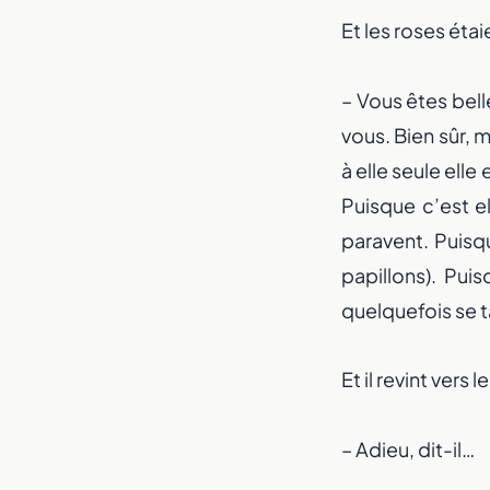
Et les roses éta
– Vous êtes bell
vous. Bien sûr, 
à elle seule elle
Puisque c’est el
Un nouve
paravent. Puisqu
papillons). Pui
quelquefois se t
Et il revint vers l
– Adieu, dit-il…