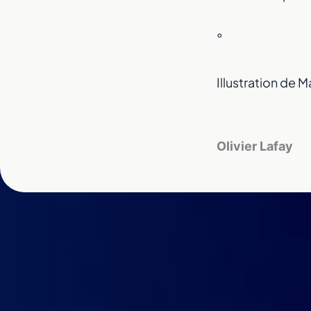
°
Illustration de M
Olivier Lafay