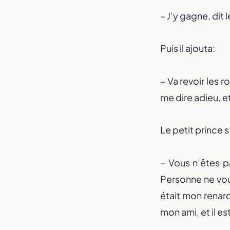
– J’y gagne, dit 
Puis il ajouta:
– Va revoir les 
me dire adieu, et
Le petit prince s
– Vous n’êtes pa
Personne ne vou
était mon renard.
mon ami, et il e