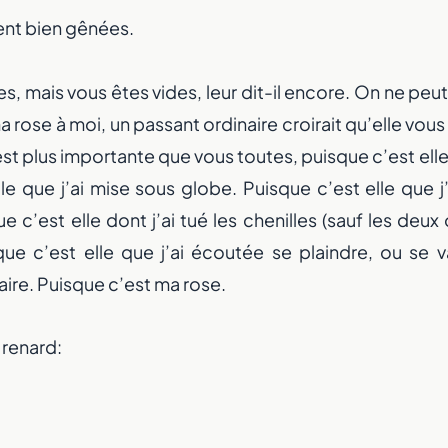
ient bien gênées.
es, mais vous êtes vides, leur dit-il encore. On ne peu
ma rose à moi, un passant ordinaire croirait qu’elle vou
 est plus importante que vous toutes, puisque c’est elle
le que j’ai mise sous globe. Puisque c’est elle que j’
au départ à porté
e c’est elle dont j’ai tué les chenilles (sauf les deux 
sque c’est elle que j’ai écoutée se plaindre, ou se
aire. Puisque c’est ma rose.
Prenez en main votre évolution physique et mentale
avec une application qui s’adapte à vous.
e renard:
Découvrir l'application