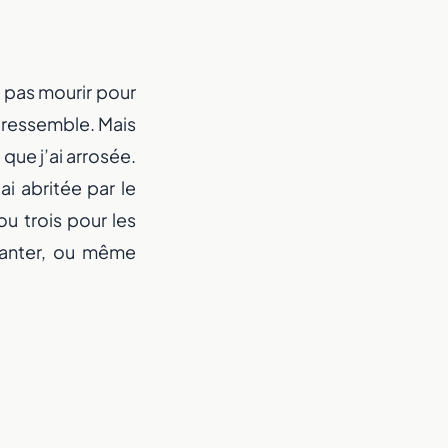
t pas mourir pour
s ressemble. Mais
 que j’ai arrosée.
ai abritée par le
e de main
ou trois pour les
 vanter, ou même