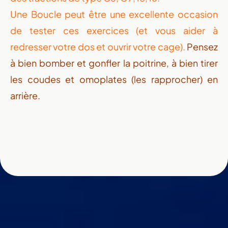
Une Boucle peut être une excellente occasion
de tester ces exercices (et vous aider à
Un nouveau dépa
redresser votre dos et ouvrir votre cage).
Pensez
à bien bomber et gonfler la poitrine, à bien tirer
portée de ma
les coudes et omoplates (les rapprocher) en
arrière.
Prenez en main votre évolution physique et me
avec une application qui s’adapte à vous.
Découvrir l'application