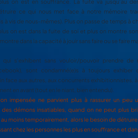
plus on est en souffrance. La fuite va jusqu’au dé
truire ce qui nous met face à notre mémoire tra
is à vis de nous-mêmes). Plus on passe de temps à ch
plus on est dans la fuite de soi et plus on montre so
ontre dans la capacité à jouir sans faire ou se faire ma
 qui s’exhibent sans vouloir/pouvoir prendre de r
cebook), sont condamné(e)s à toujours exhiber 
in face aux autres, aux concurrents exhibitionnistes, à
ent en avant (tout en le niant, bien entendu).
tion impensée ne parvient plus à rassurer un peu u
des démons insatiables, quand on ne peut plus brill
 au moins temporairement, alors le besoin de détruire s
ssant chez les personnes les plus en souffrance et dans 