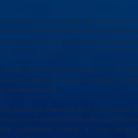
ette exhibition s’accompagne d’un travail sur soi, d’
 émotions enfouies, refoulées. Elle se fait sans haine
non sans peine). Car on est conscient que ce qu’on re
é par l’autre, mais par ce qui nous tourmente dep
a falloir ressentir sa peine refoulée, ouvrir les va
 violence des émotions enfouies en attribuant son mal
tout prix salir et détruire.
fay, nous avons différents publics, et le tri se fai
temps. Les cas de narcissisme extrême (psychopath
être parfaitement intégrés à cette société