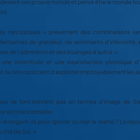
 devient son propre monde et pense être le monde tout
in)
tés narcissiques « présentent des combinaisons var
fantasmes de grandeur, de sentiments d’infériorité
aves de l’admiration et des louanges d’autrui. »
« une incertitude et une insatisfaction chronique 
t ou non conscient d’exploiter impitoyablement les au
ques ne fonctionnent pas en termes d’image de Soi 
eur est inacceptable.
rrangent-ils pour ignorer ou nier la réalité ? La rép
côté de Soi. »