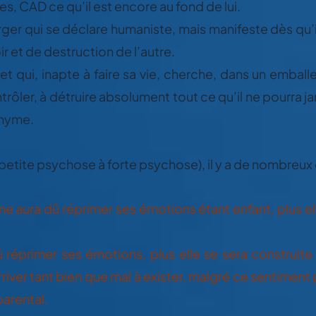
es, CAD ce qu’il est encore au fond de lui.
rger qui se déclare humaniste, mais manifeste dès qu’i
r et de destruction de l’autre.
ernet qui, inapte à faire sa vie, cherche, dans un emba
ntrôler, à détruire absolument tout ce qu’il ne pourra j
nyme.
e (petite psychose à forte psychose), il y a de nombreux
e aura dû réprimer ses émotions étant enfant, plus ell
dû réprimer ses émotions, plus elle se sera construit
iver tant bien que mal à exister, malgré ce sentimen
parental.