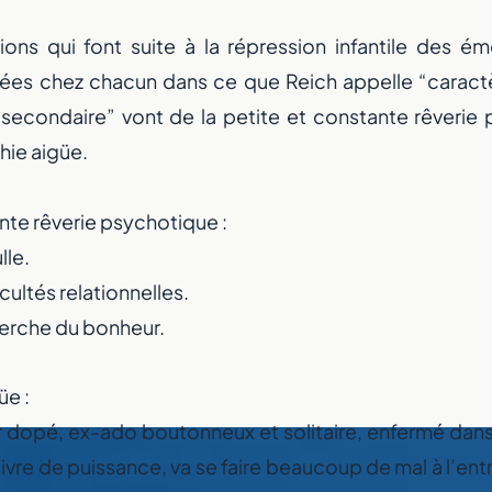
ns qui font suite à la répression infantile des ém
mées chez chacun dans ce que Reich appelle “caract
secondaire” vont de la petite et constante rêverie
hie aigüe.
nte rêverie psychotique :
lle.
icultés relationnelles.
herche du bonheur.
üe :
r dopé, ex-ado boutonneux et solitaire, enfermé dans 
, ivre de puissance, va se faire beaucoup de mal à l’ent