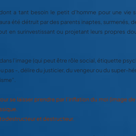
 dont a tant besoin le petit d’homme pour une vie sa
aura été détruit par des parents inaptes, surmenés, d
out en surinvestissant ou projetant leurs propres do
ans l’image (qui peut être rôle social, étiquette ps
 pas -, délire du justicier, du vengeur ou du super-hé
isme”.
pour se laisser prendre par l’inflation du moi (image 
issique.
utodestructeur et destructeur.