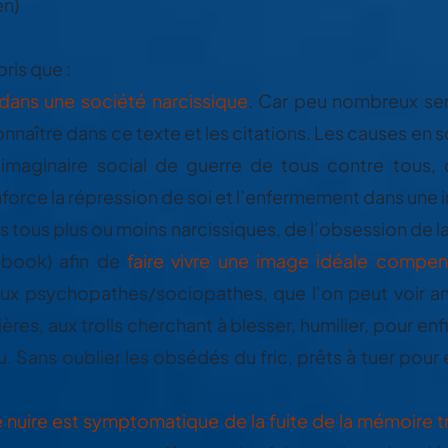
en)
ris que :
dans une société narcissique
. Car peu nombreux ser
nnaître dans ce texte et les citations. Les causes en s
l’imaginaire social de guerre de tous contre tous,
nforce la répression de soi et l’enfermement dans une
tous plus ou moins narcissiques, de l’obsession de la
ebook) afin de
faire vivre une image idéale compen
’aux psychopathes/sociopathes, que l’on peut voir 
es, aux trolls cherchant à blesser, humilier, pour enfin
u. Sans oublier les obsédés du fric, prêts à tuer pour 
e nuire est symptomatique de la fuite de la mémoire 