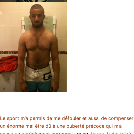
Le sport m’a permis de me défouler et aussi de compenser
un énorme mal être dû à une puberté précoce qui m’a
causé un dérèglement hormonal :
gyno
, barbe, traits (d’où