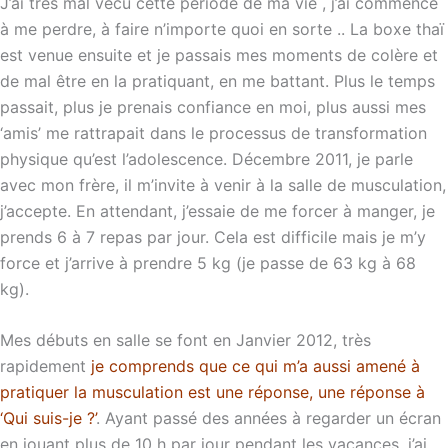
J’ai très mal vécu cette période de ma vie , j’ai commencé
à me perdre, à faire n’importe quoi en sorte .. La boxe thaï
est venue ensuite et je passais mes moments de colère et
de mal être en la pratiquant, en me battant. Plus le temps
passait, plus je prenais confiance en moi, plus aussi mes
‘amis’ me rattrapait dans le processus de transformation
physique qu’est l’adolescence. Décembre 2011, je parle
avec mon frère, il m’invite à venir à la salle de musculation,
j’accepte. En attendant, j’essaie de me forcer à manger, je
prends 6 à 7 repas par jour. Cela est difficile mais je m’y
force et j’arrive à prendre 5 kg (je passe de 63 kg à 68
kg).
Mes débuts en salle se font en Janvier 2012, très
rapidement
je comprends que ce qui m’a aussi amené à
pratiquer la musculation est une réponse, une réponse à
‘Qui suis-je ?’
. Ayant passé des années à regarder un écran
en jouant plus de 10 h par jour pendant les vacances, j’ai