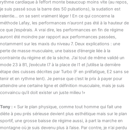
rythme cardiaque à l’effort monte beaucoup moins vite (au repos,
je suis passé sous la barre des 50 pulsations), la sudation est
ralentie… on se sent vraiment léger ! En ce qui concerne la
méthode Lafay, les performances n’auront pas été à la hauteur de
ce que j’espérais. A vrai dire, les performances en fin de régime
auront été moindre par rapport aux performances passées,
notamment sur les maxis du niveau 7. Deux explications : une
perte de masse musculaire, une baisse d’énergie liée à la
contrainte du régime et de la sèche. J’ai tout de même validé un
mode 23 à B1, j’exécute I7 à la place de I1 et j’utilise la dernière
étape des cuisses décrites par Turbo (F en préfatigue, E2 sans se
tenir et en rythme lent). Je pense que c’est le prix à payer pour
atteindre une certaine ligne et définition musculaire, mais je suis
convaincu qu’il doit exister un juste milieu !»
Tony :
« Sur le plan physique, comme tout homme qui fait une
diète à peu prés sérieuse devient plus esthétique mais sur le plan
sportif, une grosse baisse de régime aussi, à part la marche en
montagne où je suis devenu plus à l’aise. Par contre, je n’ai perdu