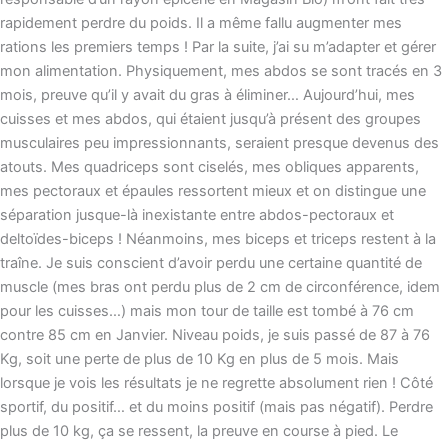
rapidement perdre du poids. Il a même fallu augmenter mes
rations les premiers temps ! Par la suite, j’ai su m’adapter et gérer
mon alimentation. Physiquement, mes abdos se sont tracés en 3
mois, preuve qu’il y avait du gras à éliminer… Aujourd’hui, mes
cuisses et mes abdos, qui étaient jusqu’à présent des groupes
musculaires peu impressionnants, seraient presque devenus des
atouts. Mes quadriceps sont ciselés, mes obliques apparents,
mes pectoraux et épaules ressortent mieux et on distingue une
séparation jusque-là inexistante entre abdos-pectoraux et
deltoïdes-biceps ! Néanmoins, mes biceps et triceps restent à la
traîne. Je suis conscient d’avoir perdu une certaine quantité de
muscle (mes bras ont perdu plus de 2 cm de circonférence, idem
pour les cuisses…) mais mon tour de taille est tombé à 76 cm
contre 85 cm en Janvier. Niveau poids, je suis passé de 87 à 76
Kg, soit une perte de plus de 10 Kg en plus de 5 mois. Mais
lorsque je vois les résultats je ne regrette absolument rien ! Côté
sportif, du positif… et du moins positif (mais pas négatif). Perdre
plus de 10 kg, ça se ressent, la preuve en course à pied. Le