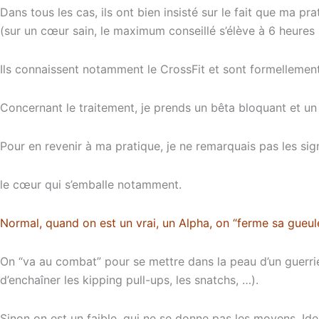
Dans tous les cas, ils ont bien insisté sur le fait que ma pra
(sur un cœur sain, le maximum conseillé s’élève à 6 heure
Ils connaissent notamment le CrossFit et sont formellement
Concernant le traitement, je prends un bêta bloquant et un
Pour en revenir à ma pratique, je ne remarquais pas les sig
le cœur qui s’emballe notamment.
Normal, quand on est un vrai, un Alpha, on “ferme sa gueul
On “va au combat” pour se mettre dans la peau d’un guerrier
d’enchaîner les kipping pull-ups, les snatchs, …).
Sinon on est un faible, qui ne se donne pas les moyens. Ide