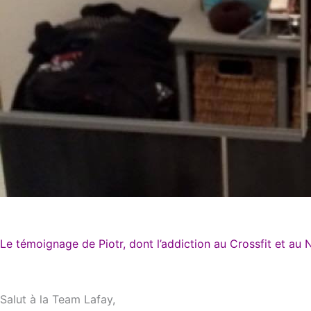
Le témoignage de Piotr, dont l’addiction au Crossfit et au No
Salut à la Team Lafay,