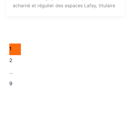
acharné et régulier des espaces Lafay, titulaire
1
2
…
9