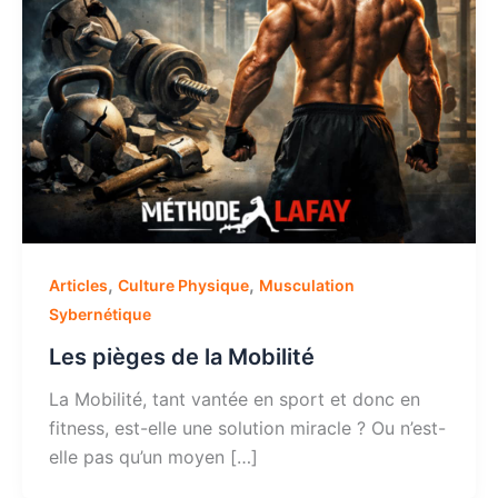
,
,
Articles
Culture Physique
Musculation
Sybernétique
Les pièges de la Mobilité
La Mobilité, tant vantée en sport et donc en
fitness, est-elle une solution miracle ? Ou n’est-
elle pas qu’un moyen […]