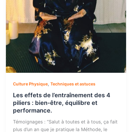
,
Culture Physique
Techniques et astuces
Les effets de l’entraînement des 4
piliers : bien-être, équilibre et
performance.
Témoignages : “Salut à toutes et à tous, ça fait
plus d’un an que je pratique la Méthode, le