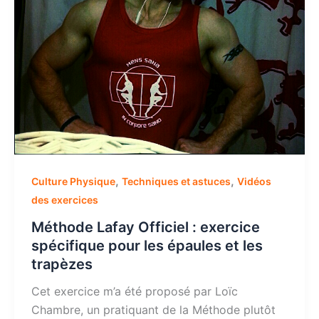
,
,
Culture Physique
Techniques et astuces
Vidéos
des exercices
Méthode Lafay Officiel : exercice
spécifique pour les épaules et les
trapèzes
Cet exercice m’a été proposé par Loïc
Chambre, un pratiquant de la Méthode plutôt