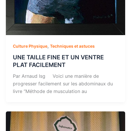
,
Culture Physique
Techniques et astuces
UNE TAILLE FINE ET UN VENTRE
PLAT FACILEMENT
Par Arnaud Isg Voici une manière de
progresser facilement sur les abdominaux du
livre “Méthode de musculation au