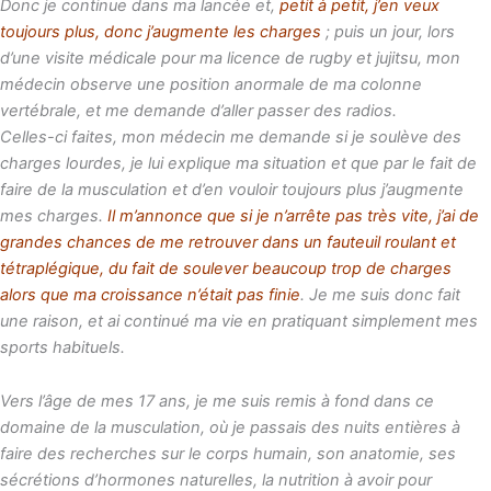
Donc je continue dans ma lancée et,
petit à petit, j’en veux
toujours plus, donc j’augmente les charges
; puis un jour, lors
d’une visite médicale pour ma licence de rugby et jujitsu, mon
médecin observe une position anormale de ma colonne
vertébrale, et me demande d’aller passer des radios.
Celles-ci faites, mon médecin me demande si je soulève des
charges lourdes, je lui explique ma situation et que par le fait de
faire de la musculation et d’en vouloir toujours plus j’augmente
mes charges.
Il m’annonce que si je n’arrête pas très vite, j’ai de
grandes chances de me retrouver dans un fauteuil roulant et
tétraplégique, du fait de soulever beaucoup trop de charges
alors que ma croissance n’était pas finie
. Je me suis donc fait
une raison, et ai continué ma vie en pratiquant simplement mes
sports habituels.
Vers l’âge de mes 17 ans, je me suis remis à fond dans ce
domaine de la musculation, où je passais des nuits entières à
faire des recherches sur le corps humain, son anatomie, ses
sécrétions d’hormones naturelles, la nutrition à avoir pour