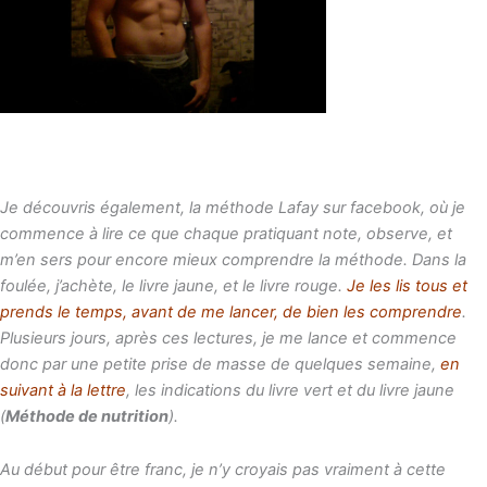
Je découvris également, la méthode Lafay sur facebook, où je
commence à lire ce que chaque pratiquant note, observe, et
m’en sers pour encore mieux comprendre la méthode. Dans la
foulée, j’achète, le livre jaune, et le livre rouge.
Je les lis tous et
prends le temps, avant de me lancer, de bien les comprendre
.
Plusieurs jours, après ces lectures, je me lance et commence
donc par une petite prise de masse de quelques semaine,
en
suivant à la lettre
, les indications du livre vert et du livre jaune
(
Méthode de nutrition
).
Au début pour être franc, je n’y croyais pas vraiment à cette