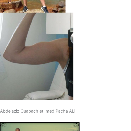
Abdelaziz Ouabach et Imed Pacha AŁi