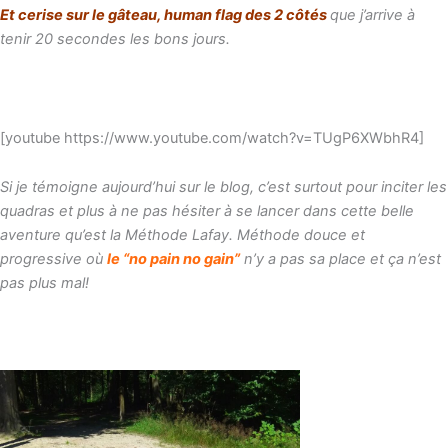
Et cerise sur le gâteau, human flag des 2 côtés
que j’arrive à
tenir 20 secondes les bons jours.
[youtube https://www.youtube.com/watch?v=TUgP6XWbhR4]
Si je témoigne aujourd’hui sur le blog, c’est surtout pour inciter les
quadras et plus à ne pas hésiter à se lancer dans cette belle
aventure qu’est la Méthode Lafay. Méthode douce et
progressive où
le “no pain no gain”
n’y a pas sa place et ça n’est
pas plus mal!