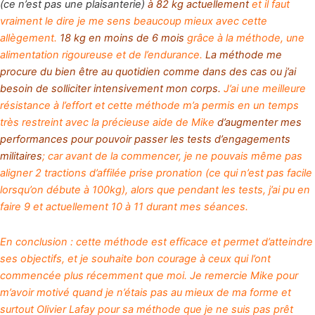
(ce n’est pas une plaisanterie)
à 82 kg actuellement
et il faut
vraiment le dire je me sens beaucoup mieux avec cette
allègement.
18 kg en moins de 6 mois
grâce à la méthode, une
alimentation rigoureuse et de l’endurance.
La méthode me
procure du bien être au quotidien
comme dans des cas ou j’ai
besoin de solliciter intensivement mon corps.
J’ai une meilleure
résistance à l’effort et cette méthode m’a permis en un temps
très restreint avec la précieuse aide de Mike
d’augmenter mes
performances pour pouvoir passer les tests d’engagements
militaires
; car avant de la commencer, je ne pouvais même pas
aligner 2 tractions d’affilée prise pronation (ce qui n’est pas facile
lorsqu’on débute à 100kg), alors que pendant les tests, j’ai pu en
faire 9 et actuellement 10 à 11 durant mes séances.
En conclusion : cette méthode est efficace et permet d’atteindre
ses objectifs, et je souhaite bon courage à ceux qui l’ont
commencée plus récemment que moi. Je remercie Mike pour
m’avoir motivé quand je n’étais pas au mieux de ma forme et
surtout Olivier Lafay pour sa méthode que je ne suis pas prêt