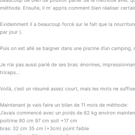
beaucoup de bien de pouvoir parler de la méthode avec que
méthode. Ensuite, il m’ appris comment bien réaliser cert
Evidemment il a beaucoup forcé sur le fait que la nourritu
par jour ).
Puis on est allé se baigner dans une piscine d’un camping
Je n’ai pas aussi parlé de ses bras: énormes, impressionna
triceps…
Voilà, c’est un résumé assez court, mais les mots ne suffis
Maintenant je vais faire un bilan de 11 mois de méthode:
J’avais commencé avec un poids de 62 kg environ maintena
poitrine 80 cm 97 cm soit +17 cm
bras: 32 cm 35 cm (+3cm) point faible