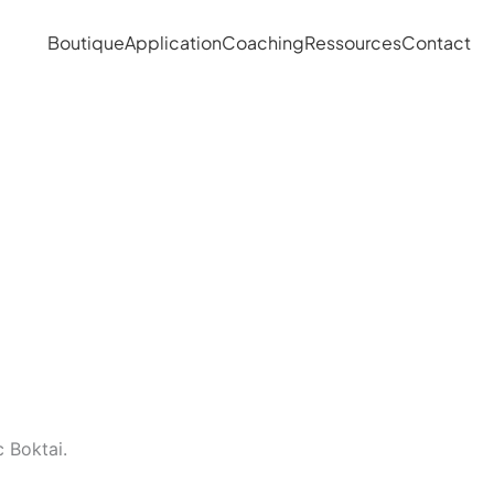
Boutique
Application
Coaching
Ressources
Contact
c Boktai.