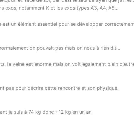
lqu’un en face de soi, car c’est le seul Lafayen que j’ai
ains exos, notamment K et les exos types A3, A4, A5…
re est un élément essentiel pour se développer correctemen
, normalement on pouvait pas mais on nous à rien dit…
nts, la veine est énorme mais on voit également plein d’aut
ent pas pour décrire cette rencontre et son physique.
nt je suis à 74 kg donc +12 kg en un an