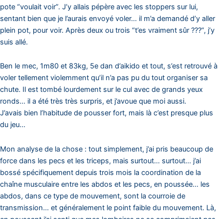
pote “voulait voir”. J’y allais pépère avec les stoppers sur lui,
sentant bien que je l’aurais envoyé voler… il m’a demandé d’y aller
plein pot, pour voir. Après deux ou trois “t’es vraiment sûr ???”, j’y
suis allé.
Ben le mec, 1m80 et 83kg, 5e dan d’aikido et tout, s’est retrouvé à
voler tellement violemment qu’il n’a pas pu du tout organiser sa
chute. Il est tombé lourdement sur le cul avec de grands yeux
ronds… il a été très très surpris, et j’avoue que moi aussi.
J’avais bien l’habitude de pousser fort, mais là c’est presque plus
du jeu…
Mon analyse de la chose : tout simplement, j’ai pris beaucoup de
force dans les pecs et les triceps, mais surtout… surtout… j’ai
bossé spécifiquement depuis trois mois la coordination de la
chaîne musculaire entre les abdos et les pecs, en poussée… les
abdos, dans ce type de mouvement, sont la courroie de
transmission… et généralement le point faible du mouvement. Là,