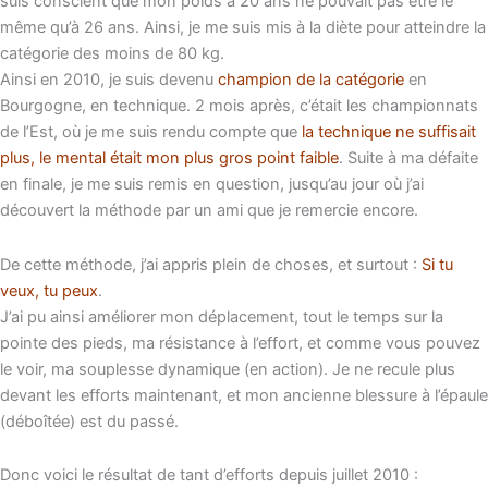
suis conscient que mon poids à 20 ans ne pouvait pas être le
même qu’à 26 ans. Ainsi, je me suis mis à la diète pour atteindre la
catégorie des moins de 80 kg.
Ainsi en 2010, je suis devenu
champion de la catégorie
en
Bourgogne, en technique. 2 mois après, c’était les championnats
de l’Est, où je me suis rendu compte que
la technique ne suffisait
plus, le mental était mon plus gros point faible
. Suite à ma défaite
en finale, je me suis remis en question, jusqu’au jour où j’ai
découvert la méthode par un ami que je remercie encore.
De cette méthode, j’ai appris plein de choses, et surtout :
Si tu
veux, tu peux
.
J’ai pu ainsi améliorer mon déplacement, tout le temps sur la
pointe des pieds, ma résistance à l’effort, et comme vous pouvez
le voir, ma souplesse dynamique (en action). Je ne recule plus
devant les efforts maintenant, et mon ancienne blessure à l’épaule
(déboîtée) est du passé.
Donc voici le résultat de tant d’efforts depuis juillet 2010 :