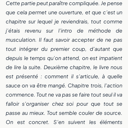
Cette partie peut paraître compliquée. Je pense
que cela permet une ouverture, et que c’est un
chapitre sur lequel je reviendrais, tout comme
j’étais revenu sur l’intro de méthode de
musculation. Il faut savoir accepter de ne pas
tout intégrer du premier coup, d’autant que
Un nouveau dépa
depuis le temps qu’on attend, on est impatient
de lire la suite. Deuxième chapitre, le livre nous
portée de ma
est présenté : comment il s’articule, à quelle
sauce on va être mangé. Chapitre trois, l’action
Prenez en main votre évolution physique et me
commence. Tout ne va pas se faire tout seul il va
avec une application qui s’adapte à vous.
falloir s’organiser chez soi pour que tout se
Découvrir l'application
passe au mieux. Tout semble couler de source.
On est concret. S’en suivent les éléments