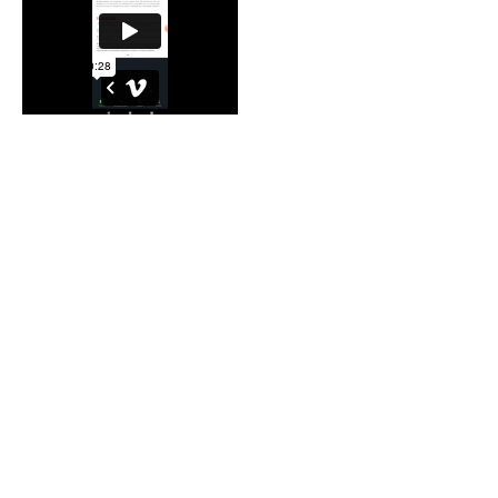
Lecte
ur
numé
rique
L'application vous