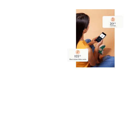
Lecte
ur de
routin
e
L'application vous
permet de suivre
facilement les routines