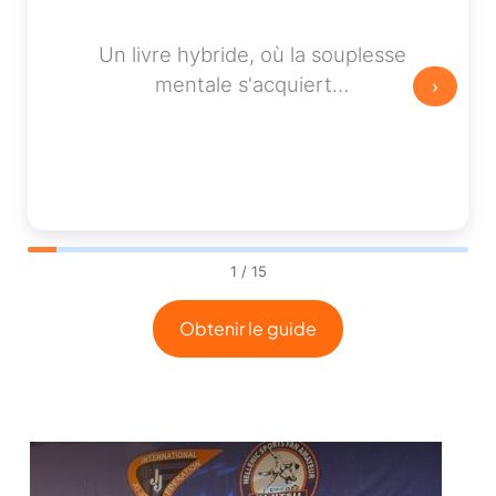
Un
livre
hybride,
où
la
souplesse
mentale
s'acquiert…
›
1 / 15
Obtenir le guide