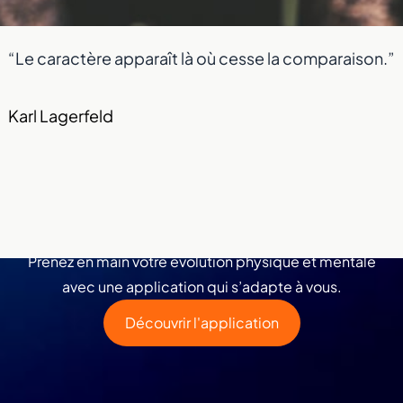
“Le caractère apparaît là où cesse la comparaison.”
Karl Lagerfeld
au départ à porté
Prenez en main votre évolution physique et mentale
avec une application qui s’adapte à vous.
Découvrir l'application