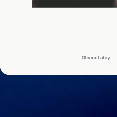
Un nouve
Olivier Lafay